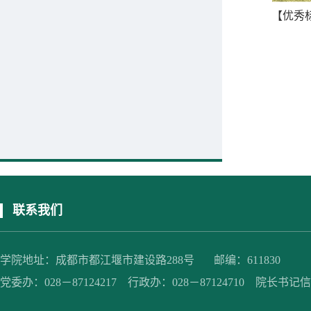
联系我们
学院地址：成都市都江堰市建设路288号 邮编：611830
党委办：028－87124217 行政办：028－87124710 院长书记信箱：jc