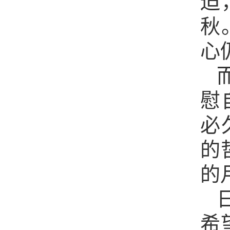
迫
秋
心
慰
必
的
的
希