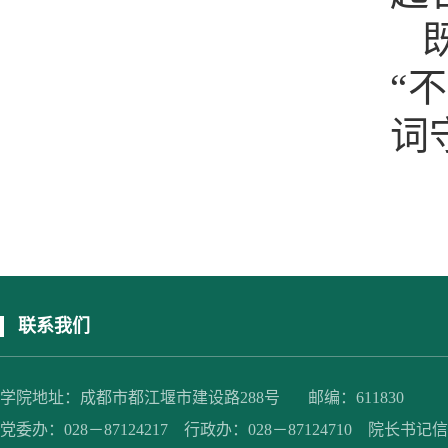
“
词
联系我们
学院地址：成都市都江堰市建设路288号 邮编：611830
党委办：028－87124217 行政办：028－87124710 院长书记信箱：jc