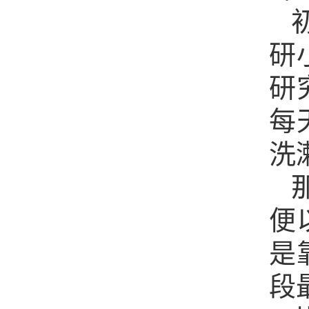
研
研
每
洗
便
是
段