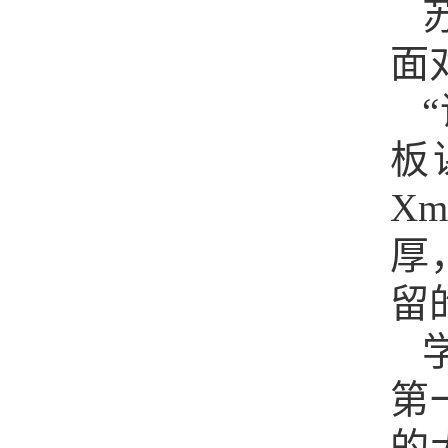
面
板
X
厚
留
第
的