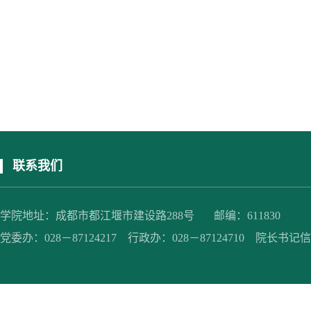
联系我们
学院地址：成都市都江堰市建设路288号 邮编：611830
党委办：028－87124217 行政办：028－87124710 院长书记信箱：jc