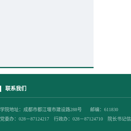
联系我们
学院地址：成都市都江堰市建设路288号 邮编：611830
党委办：028－87124217 行政办：028－87124710 院长书记信箱：jc