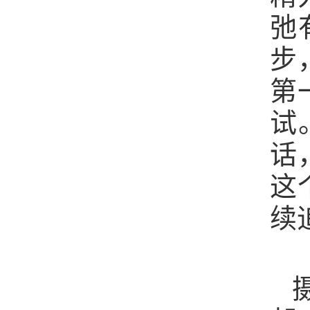
弛
步
第
试
话
这
续