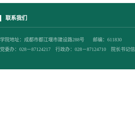
联系我们
学院地址：成都市都江堰市建设路288号 邮编：611830
党委办：028－87124217 行政办：028－87124710 院长书记信箱：jc