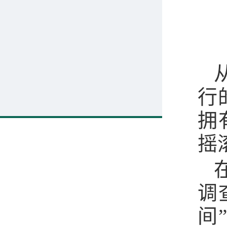
行
拥
摇
调
间