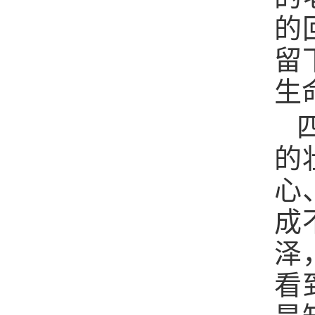
的
留
生
的
心
成
泽
看