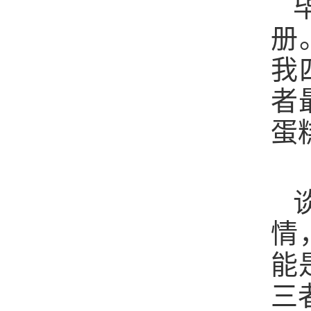
册
我
者
蛋
情
能
三