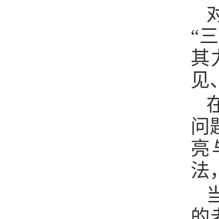
“
其
见
问
亮
法
的