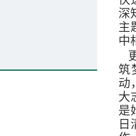
深
主
中
筑
动
大
是
日