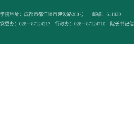
学院地址：成都市都江堰市建设路288号 邮编：611830
党委办：028－87124217 行政办：028－87124710 院长书记信箱：jc