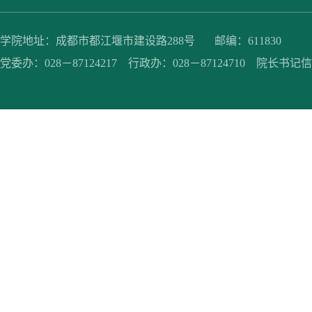
学院地址：成都市都江堰市建设路288号 邮编：611830
党委办：028－87124217 行政办：028－87124710 院长书记信箱：jc