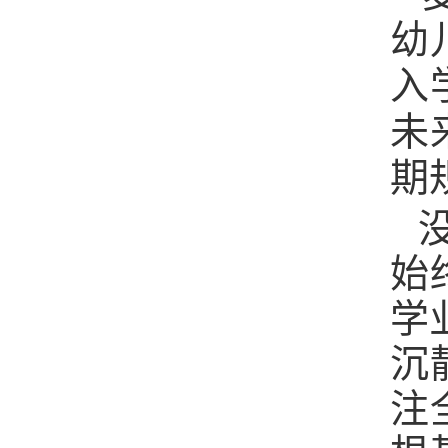
幼
入
未
期
始
学
沉
注