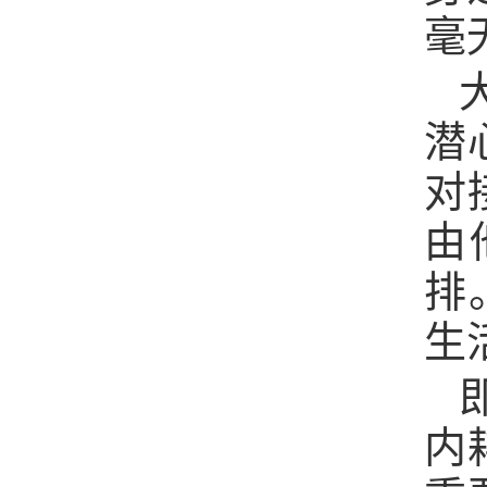
毫
潜
对
由
排
生
内