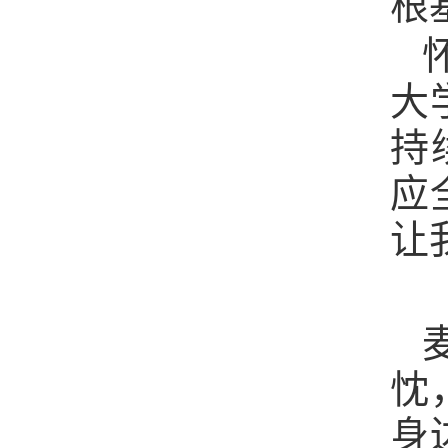
根
大
持
应
让
忱
身