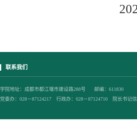
2
联系我们
学院地址：成都市都江堰市建设路288号 邮编：611830
党委办：028－87124217 行政办：028－87124710 院长书记信箱：jc