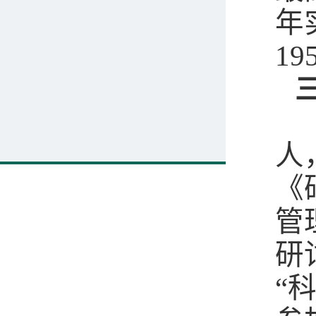
年
1
人
《
管
研
“