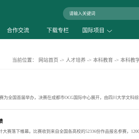
合作交流
下载专栏
国际项目
当前位置：
网站首页
->
人才培养
->
本科教育
->
本科教
绩