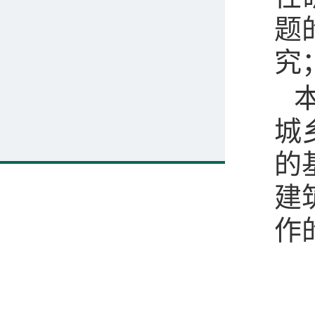
题
究
城
的
建
作