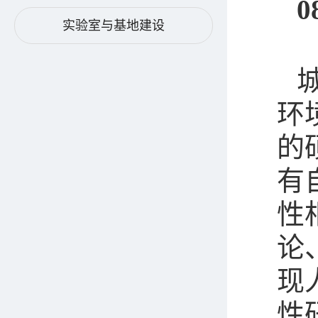
0
实验室与基地建设
环
的
有
性
论
现
性