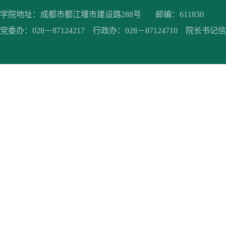
学院地址：成都市都江堰市建设路288号 邮编：611830
党委办：028－87124217 行政办：028－87124710 院长书记信箱：jc