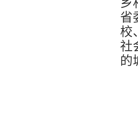
乡
省
校
社
的