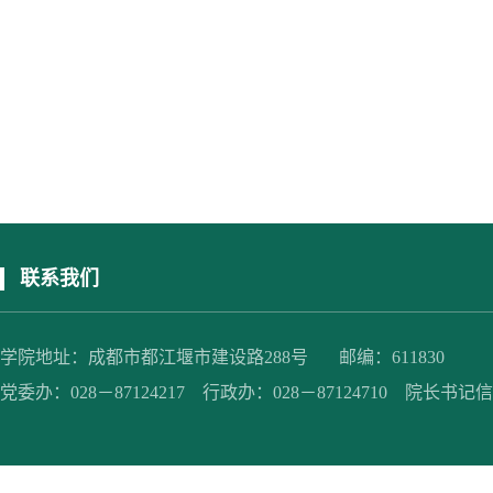
联系我们
学院地址：成都市都江堰市建设路288号 邮编：611830
党委办：028－87124217 行政办：028－87124710 院长书记信箱：jc