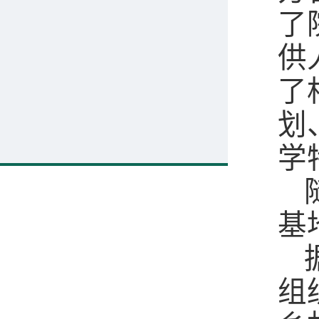
了
供
了
划
学
基
组