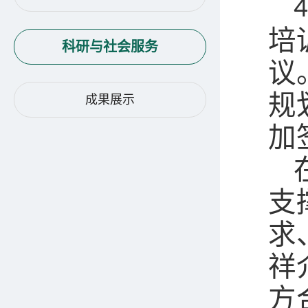
4
培
科研与社会服务
议
规
成果展示
加
支
求
祥
方