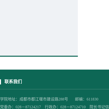
联系我们
学院地址：成都市都江堰市建设路288号 邮编：611830
党委办：028－87124217 行政办：028－87124710 院长书记信箱：jc