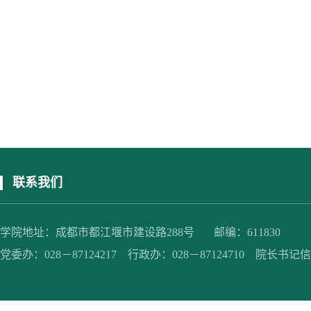
联系我们
学院地址：成都市都江堰市建设路288号 邮编：611830
党委办：028－87124217 行政办：028－87124710 院长书记信箱：jc