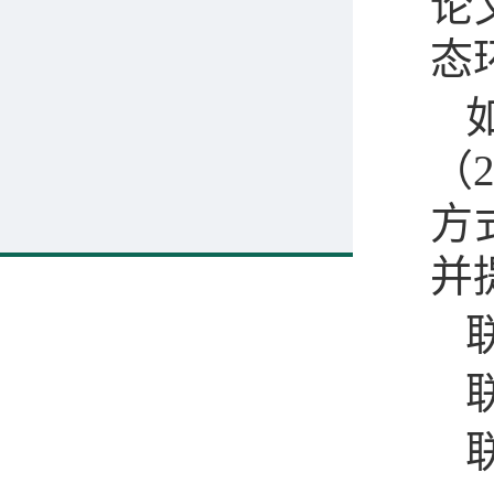
论
态
（
方
并
联