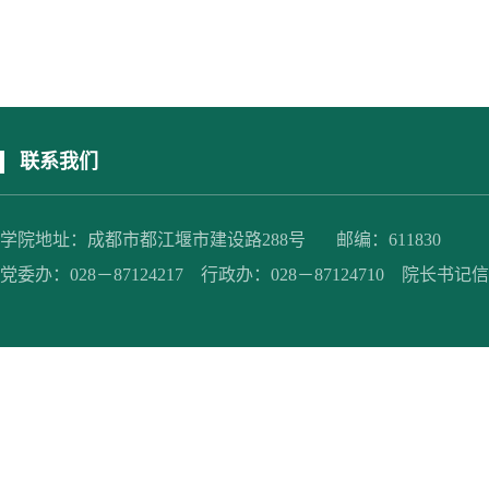
联系我们
学院地址：成都市都江堰市建设路288号 邮编：611830
党委办：028－87124217 行政办：028－87124710 院长书记信箱：jc