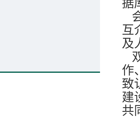
据
互
及
作
致
建
共