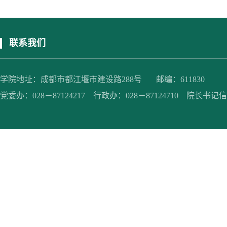
联系我们
学院地址：成都市都江堰市建设路288号 邮编：611830
党委办：028－87124217 行政办：028－87124710 院长书记信箱：jc