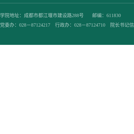
学院地址：成都市都江堰市建设路288号 邮编：611830
党委办：028－87124217 行政办：028－87124710 院长书记信箱：jc