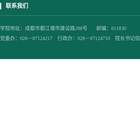
联系我们
学院地址：成都市都江堰市建设路288号 邮编：611830
党委办：028－87124217 行政办：028－87124710 院长书记信箱：jc