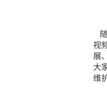
视
展
大
维