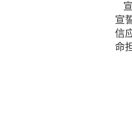
宣
信
命