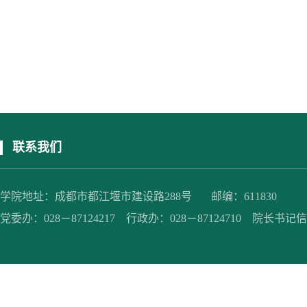
联系我们
学院地址：成都市都江堰市建设路288号 邮编：611830
党委办：028－87124217 行政办：028－87124710 院长书记信箱：jc