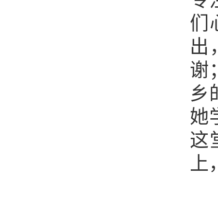
们
出
谢
乡
她
这
上