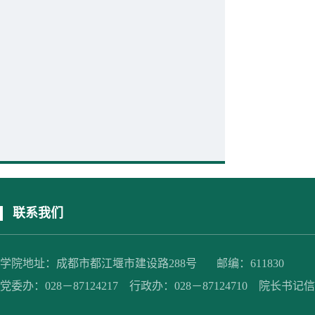
联系我们
学院地址：成都市都江堰市建设路288号 邮编：611830
党委办：028－87124217 行政办：028－87124710 院长书记信箱：jc