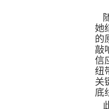
她
的
敲
信
纽
关
底