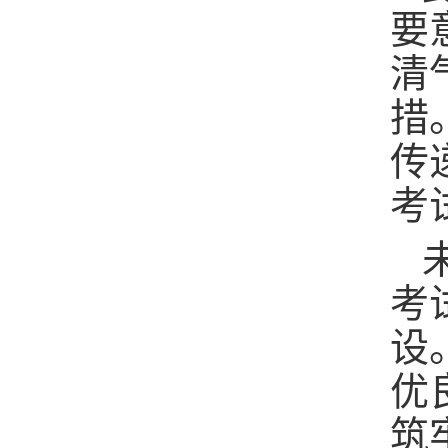
要
清
措
传
考
考
设
优
筑