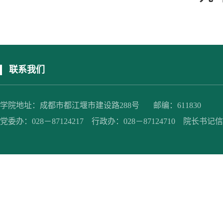
联系我们
学院地址：成都市都江堰市建设路288号 邮编：611830
党委办：028－87124217 行政办：028－87124710 院长书记信箱：jc