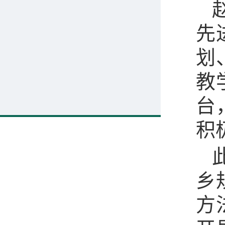
先
划
教
台
积
乡
方