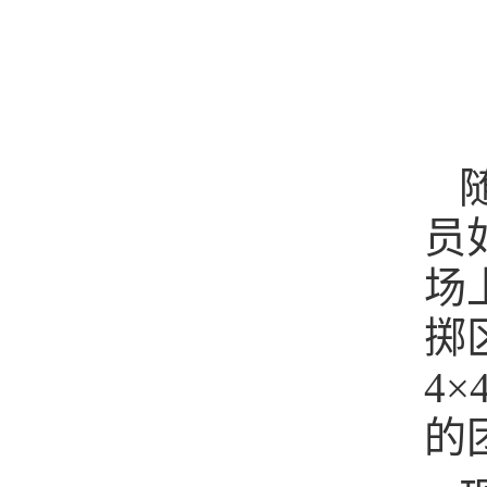
员
场
掷
4
的