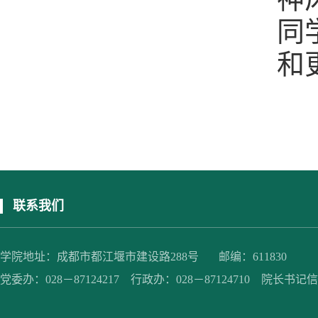
同
和
联系我们
学院地址：成都市都江堰市建设路288号 邮编：611830
党委办：028－87124217 行政办：028－87124710 院长书记信箱：jc