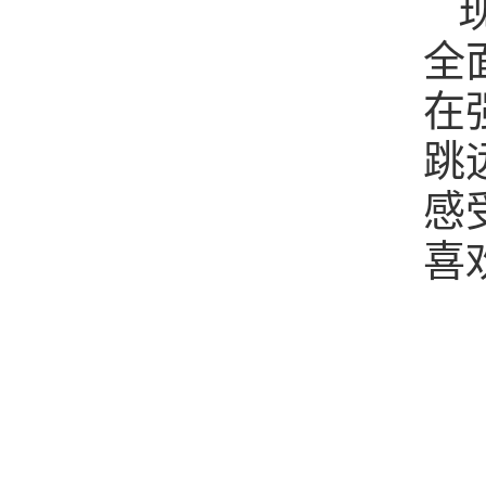
全
在
跳
感
喜