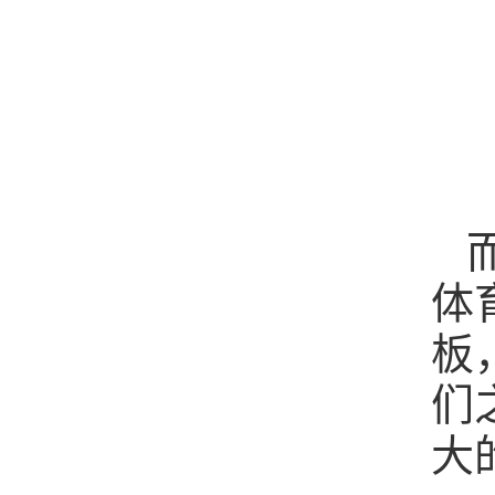
体
板
们
大