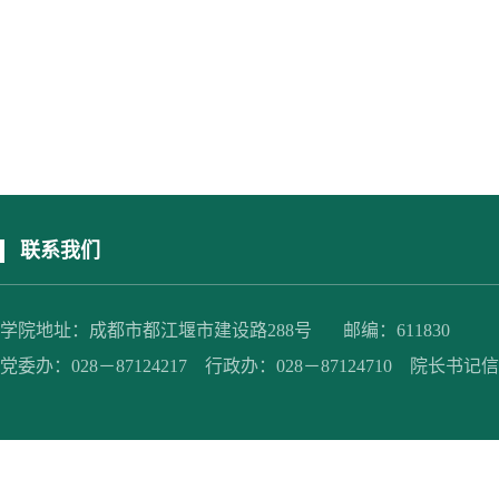
联系我们
学院地址：成都市都江堰市建设路288号 邮编：611830
党委办：028－87124217 行政办：028－87124710 院长书记信箱：jc