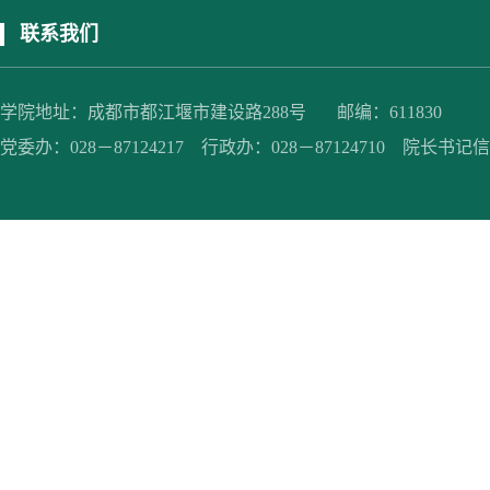
联系我们
学院地址：成都市都江堰市建设路288号 邮编：611830
党委办：028－87124217 行政办：028－87124710 院长书记信箱：jc