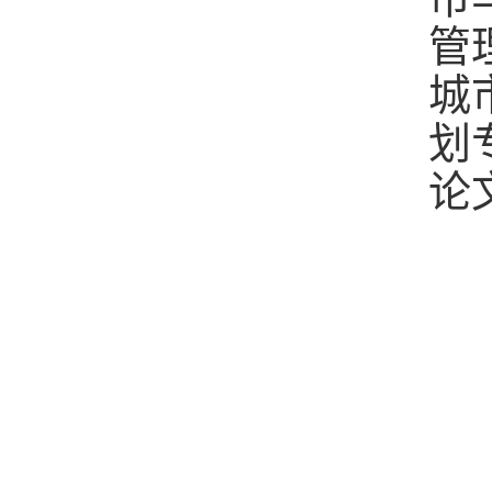
管
城
划
论