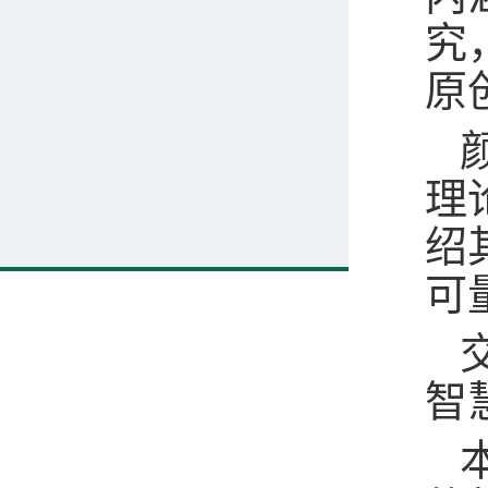
究
原
理
绍
可
智