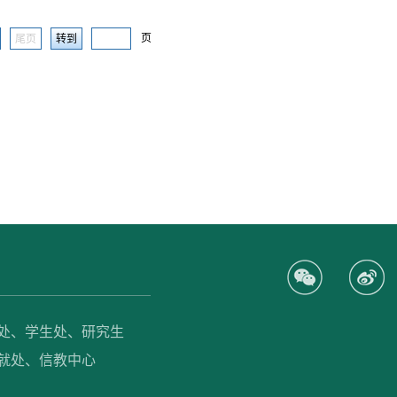
页
尾页
处、
学生处、
研究生
就处、
信教中心