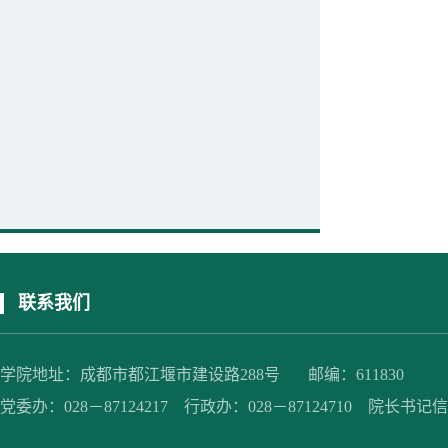
联系我们
学院地址：成都市都江堰市建设路288号 邮编：611830
党委办：028－87124217 行政办：028－87124710 院长书记信箱：jc