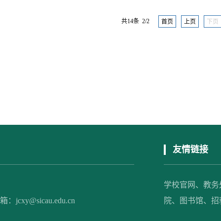
共14条 2/2
首页
上页
下页
友情链接
学校官网、
教务
xy@sicau.edu.cn
院、
图书馆、
招