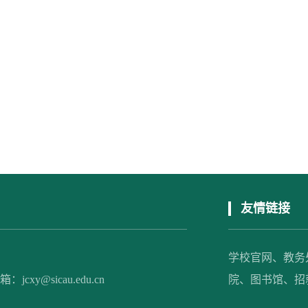
友情链接
学校官网、
教务
xy@sicau.edu.cn
院、
图书馆、
招