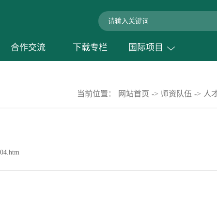
合作交流
下载专栏
国际项目
当前位置：
网站首页
->
师资队伍
->
人
4.htm​