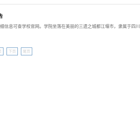
告
页
下页
尾页