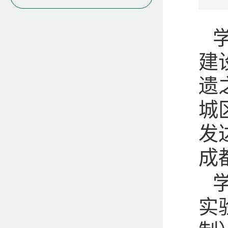
建
遗
城
发
成
实