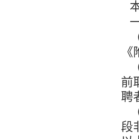
《
前
聘
段