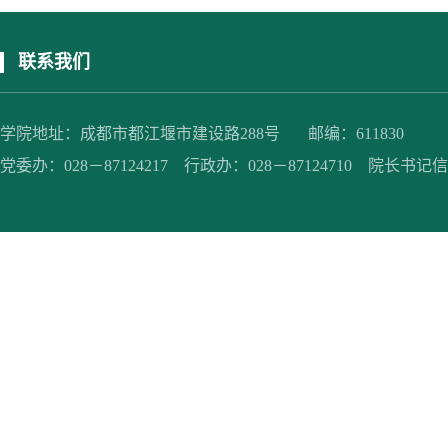
联系我们
学院地址：成都市都江堰市建设路288号 邮编：611830
党委办：028－87124217 行政办：028－87124710 院长书记信箱：jc