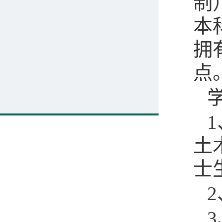
制
本
拥
点
1
土
士
2
3