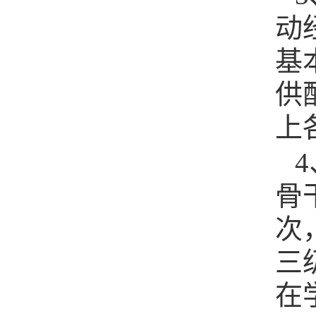
动
基
供
上
4
骨
次
三
在