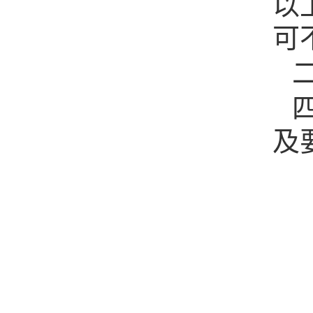
以
可
及