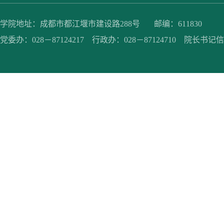
学院地址：成都市都江堰市建设路288号 邮编：611830
党委办：028－87124217 行政办：028－87124710 院长书记信箱：jc