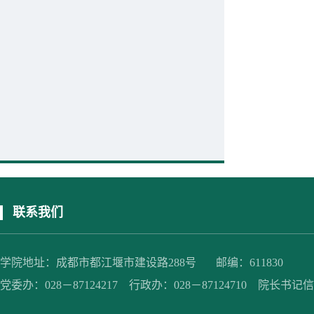
联系我们
学院地址：成都市都江堰市建设路288号 邮编：611830
党委办：028－87124217 行政办：028－87124710 院长书记信箱：jc