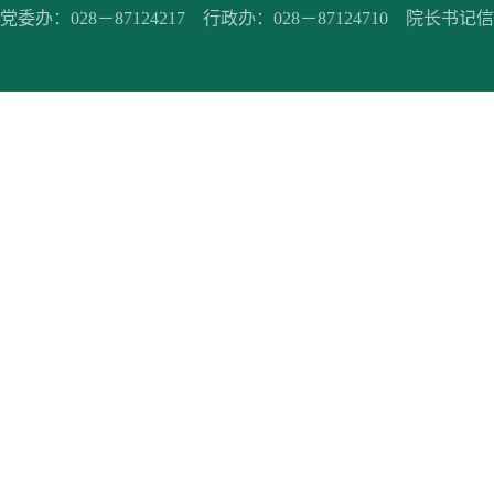
党委办：028－87124217 行政办：028－87124710 院长书记信箱：jc