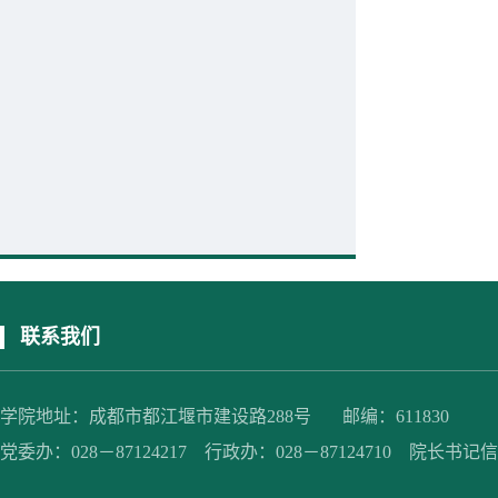
联系我们
学院地址：成都市都江堰市建设路288号 邮编：611830
党委办：028－87124217 行政办：028－87124710 院长书记信箱：jc