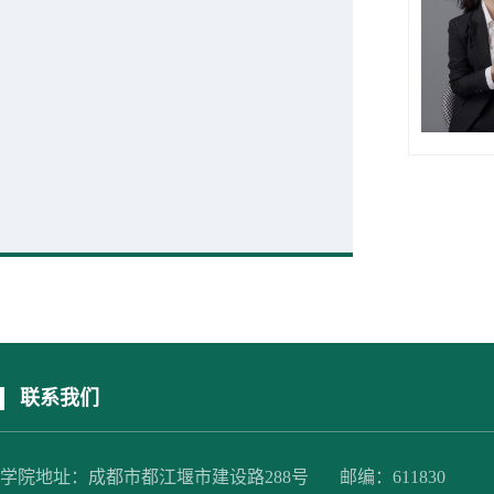
联系我们
学院地址：成都市都江堰市建设路288号 邮编：611830