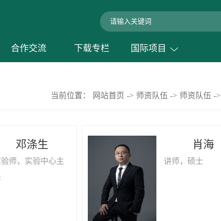
合作交流
下载专栏
国际项目
当前位置：
网站首页
->
师资队伍
->
师资队伍
->
邓涤生
肖海
实验师，实验中心主
讲师，硕士
任