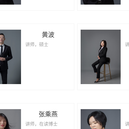
黄波
讲师，硕士
张乘燕
讲师，在读博士