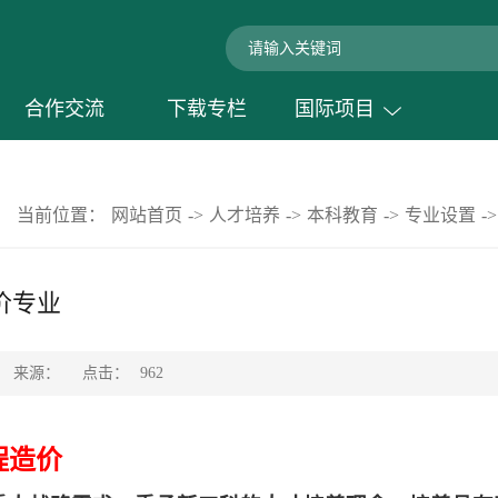
合作交流
下载专栏
国际项目
当前位置：
网站首页
->
人才培养
->
本科教育
->
专业设置
->
价专业
点击：
来源：
962
程造价