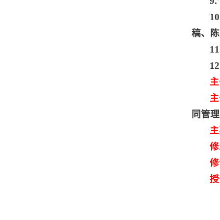
9
1
稿、陈
1
1
主
主
同管理
主
修
修
授