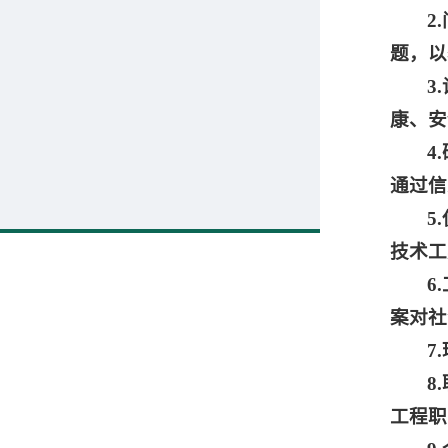
2
题，以
3
康、安
4
通过信
5
技术工
6
案对社
7
8
工程职