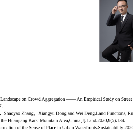
划
ral Landscape on Crowd Aggregation —— An Empirical Study on Street
7.
Shaoyao Zhang，Xiangyu Dong and Wei Deng.Land Functions, Ru
the Huanjiang Karst Mountain Area,China[J].Land.2020,9(5):134.
mation of the Sense of Place in Urban Waterfronts.Sustainability 202