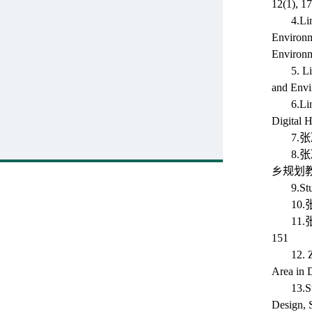
12(1), 
4.Li
Environm
Environm
5. L
and Envi
6.Li
Digital 
7.
8.
乡规划教育
9.S
10
11
151
12. 
Area in 
13.S
Design, 