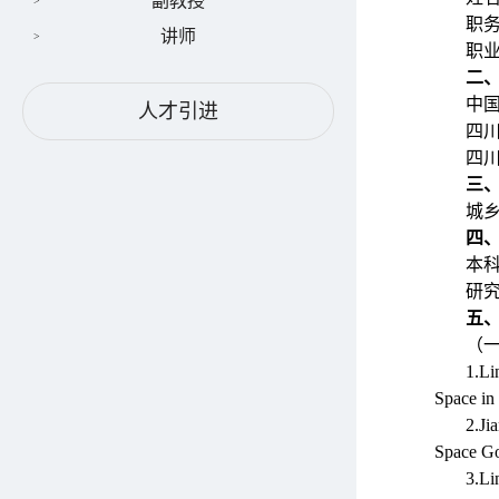
副教授
职
讲师
职
二
中国
人才引进
四川
四川
三
城
四
本
研
五
（
1.Li
Space in
2.J
Space Go
3.Li