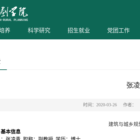
培养
科学研究
招生就业
党团工作
授
张凌
时间：2020-03-26
作者：
建筑与城乡规
、基本信息
名：张凌青 职称：副教授 学历：博士