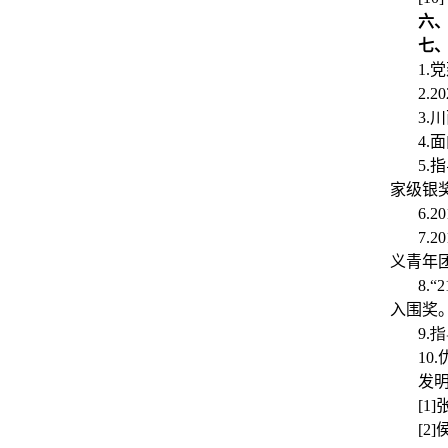
六
七
1.
2.
3.
4.
5.
家级银
6.
7.
义青年
8.
入围奖
9.
10
发
[1
[2