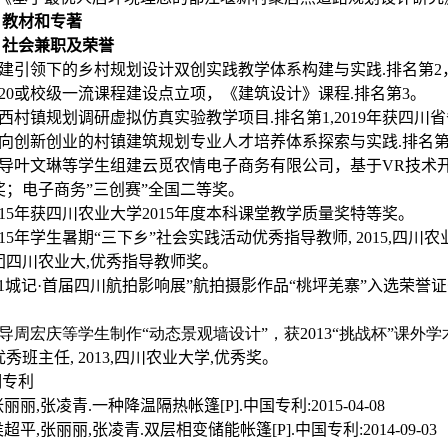
、教材和专著
、社会兼职及荣誉
党建引领下的乡村规划设计双创实践教学体系构建与实践.排名第2
2020或校级一流课程建设点立项，《建筑设计》课程.排名第3。
川西村镇规划调研虚拟仿真实验教学项目.排名第1,2019年获四
面向创新创业的村镇建筑规划专业人才培养体系探索与实践.排名第
指导叶文琳等学生组建云觅农情电子商务有限公司，基于VR技术开
奖；电子商务”三创赛”全国二等奖。
2015年获四川农业大学2015年度本科课堂教学质量奖特等奖。
2015年学生暑期“三下乡”社会实践活动优秀指导教师, 2015,
团四川农业大,优秀指导教师奖。
“21城记·首届四川航拍影响展”航拍摄影作品“桃坪羌寨”入选荣誉
。
指导周宏庆等学生制作“动态景观墙设计”，获2013“挑战杯”课
.优秀班主任, 2013,四川农业大学,优秀奖。
明专利
]张丽丽,张凌青.一种降温隔热帐篷[P].中国专利:2015-04-08
]侯超平,张丽丽,张凌青.双层相变储能帐篷[P].中国专利:2014-09-03