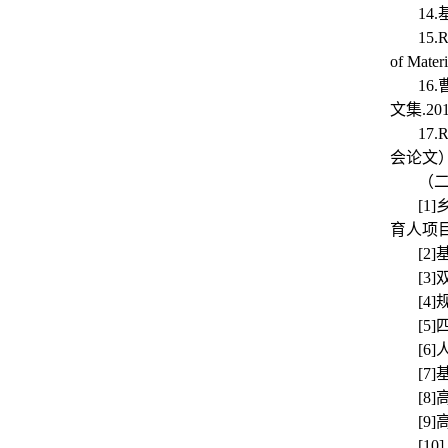
14
15.R
of Mate
16
文集.20
17.R
会论文
（
[1
育人项
[2
[3
[4
[5
[6
[7
[8
[9
[1