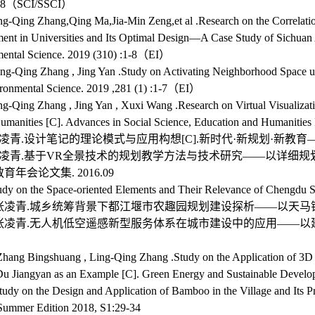
178（SCI/SSCI）
ng-Qing Zhang,Qing Ma,Jia-Min Zeng,et al .Research on the Correlati
ent in Universities and Its Optimal Design—A Case Study of Sichuan A
ental Science. 2019 (310) :1-8（EI）
ing-Qing Zhang , Jing Yan .Study on Activating Neighborhood Space u
ronmental Science. 2019 ,281 (1) :1-7（EI）
ng-Qing Zhang , Jing Yan , Xuxi Wang .Research on Virtual Visualiza
Humanities [C]. Advances in Social Science, Education and Humanities
张凌青.设计笔记的理论模式与应用构想[C].新时代·新规划·新教育——2
张凌青.基于VR全景技术的规划教学方法与技术研究——以详细规划与
年会论文集. 2016.09
tudy on the Space-oriented Elements and Their Relevance of
.张凌青.城乡统筹背景下都江堰市农趣园规划建设探析——以天马镇德弘万亩绿海
.张凌青.无人机低空遥感新型服务体系在城市建设中的应用——以建设雅安国际化
Zhang Bingshuang , Ling-Qing Zhang .Study on the Application of 3
Du Jiangyan as an Example [C]. Green Energy and Sustainable Deve
tudy on the Design and Application of Bamboo in the Village and Its P
Summer Edition 2018, S1:29-34