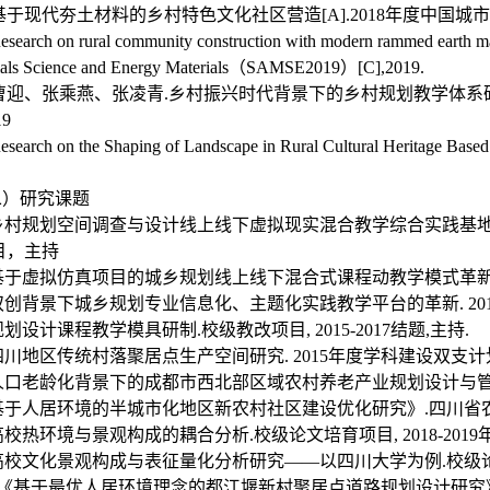
.基于现代夯土材料的乡村特色文化社区营造[A].2018年度中国城
esearch on rural community construction with modern rammed earth mat
rials Science and Energy Materials（SAMSE2019）[C],2019.
.曹迎、张乘燕、张凌青.乡村振兴时代背景下的乡村规划教学体系研究
19
esearch on the Shaping of Landscape in Rural Cultural Herit
）
二）研究课题
]乡村规划空间调查与设计线上线下虚拟现实混合教学综合实践基地
目，主持
]基于虚拟仿真项目的城乡规划线上线下混合式课程动教学模式革新.
]双创背景下城乡规划专业信息化、主题化实践教学平台的革新. 20
]规划设计课程教学模具研制.校级教改项目, 2015-2017结题,主持.
]四川地区传统村落聚居点生产空间研究. 2015年度学科建设双支计划社科
]人口老龄化背景下的成都市西北部区域农村养老产业规划设计与管理研究
]基于人居环境的半城市化地区新农村社区建设优化研究》.四川省农村
]高校热环境与景观构成的耦合分析.校级论文培育项目, 2018-201
]高校文化景观构成与表征量化分析研究——以四川大学为例.校级论文培
0]《基于最优人居环境理念的都江堰新村聚居点道路规划设计研究》.2