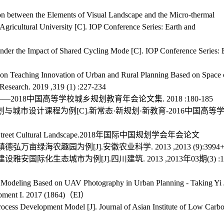
on between the Elements of Visual Landscape and the Micro-thermal
gricultural University [C]. IOP Conference Series: Earth and
nder the Impact of Shared Cycling Mode [C]. IOP Conference Series: 
tion Teaching Innovation of Urban and Rural Planning Based on Space 
 Research. 2019 ,319 (1) :227-234
018中国高等学校城乡规划教育年会论文集. 2018 :180-185
城市设计课程为例[C].新常态·新规划·新教育-2016中国高等
 Chengdu Street Cultural Landscape.2018年国际中国规划学会年会论文
农趣园为例[J].安徽农业科学. 2013 ,2013 (9):3994+4
生态城市为例[J].四川建筑. 2013 ,2013年03期(3) :15
D Modeling Based on UAV Photography in Urban Planning - Taking Yi 
lopment I. 2017 (1864)（EI）
rocess Development Model [J]. Journal of Asian Institute of Low Carb