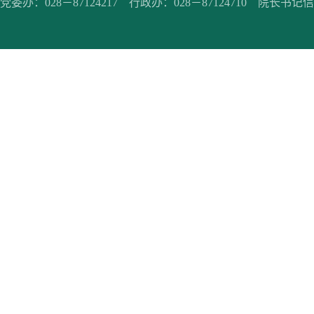
党委办：028－87124217 行政办：028－87124710 院长书记信箱：jc