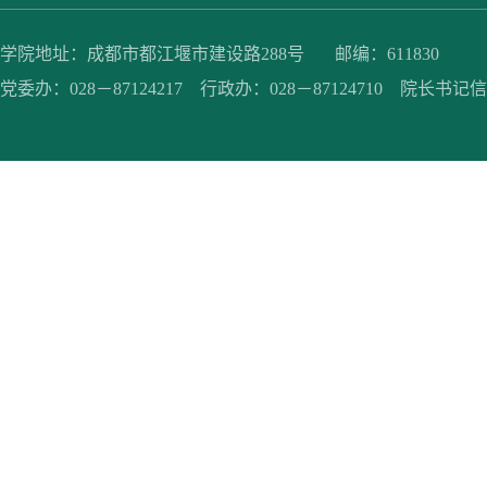
学院地址：成都市都江堰市建设路288号 邮编：611830
党委办：028－87124217 行政办：028－87124710 院长书记信箱：jc