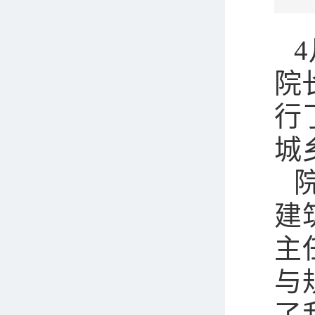
院
行
城
建
主
与
了