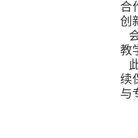
合
创
教
续
与