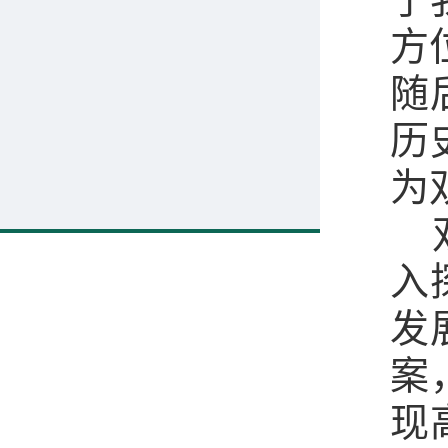
方
随
历
为
双
入
发
案
现