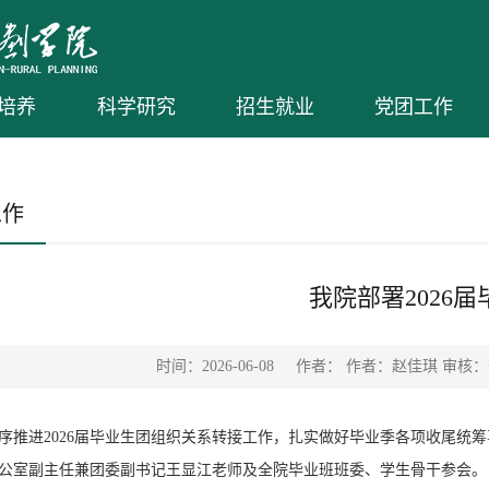
培养
科学研究
招生就业
党团工作
工作
我院部署2026
时间：2026-06-08
作者： 作者：赵佳琪 审核
序推进2026届毕业生团组织关系转接工作，扎实做好毕业季各项收尾统筹
公室副主任兼团委副书记王显江老师及全院毕业班班委、学生骨干参会。