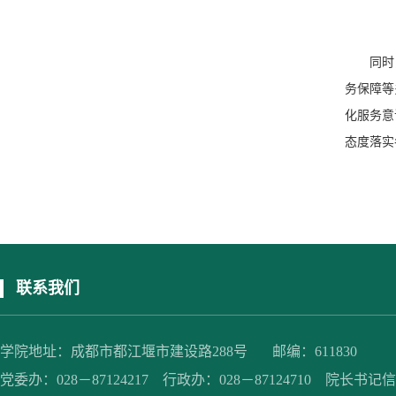
同时
务保障等
化服务意
态度落实
联系我们
学院地址：成都市都江堰市建设路288号 邮编：611830
党委办：028－87124217 行政办：028－87124710 院长书记信箱：jc