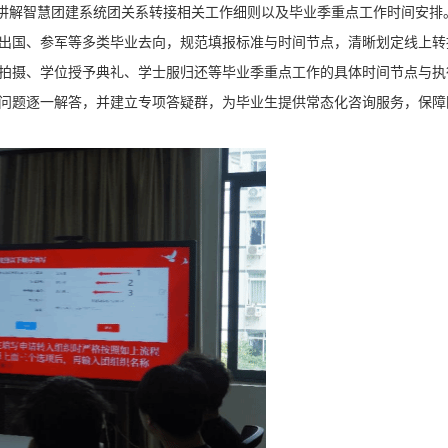
统讲解智慧团建系统团关系转接相关工作细则以及毕业季重点工作时间安排
出国、参军等多类毕业去向，规范填报标准与时间节点，清晰划定线上转
拍摄、学位授予典礼、学士服归还等毕业季重点工作的具体时间节点与执
问题逐一解答，并建立专项答疑群，为毕业生提供常态化咨询服务，保障