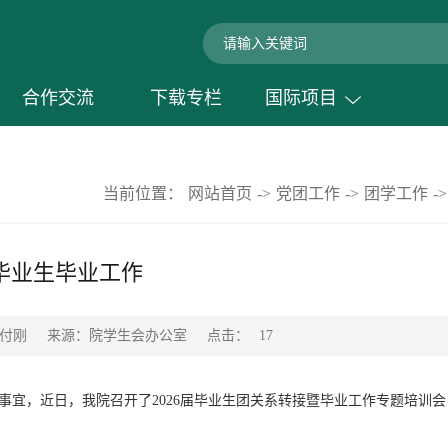
合作交流
下载专栏
国际项目
当前位置：
网站首页
->
党团工作
->
团学工作
->
届毕业生毕业工作
点击：
：付刚
来源：院学生会办公室
17
事宜，近日，我院召开了2026届毕业生团关系转接暨毕业工作专题培训会