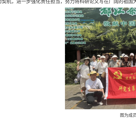
为契机，进一步强化责任担当，努力将科研论文写在广阔的祖国
图为成