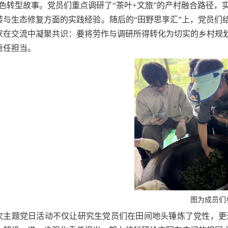
绿色转型故事。党员们重点调研了“茶叶+文旅”的产村融合路径
转与生态修复方面的实践经验。随后的“田野思享汇”上，党员们
家在交流中凝聚共识：要将劳作与调研所得转化为切实的乡村规划
责任担当。
图为成员们
次主题党日活动不仅让研究生党员们在田间地头锤炼了党性，更