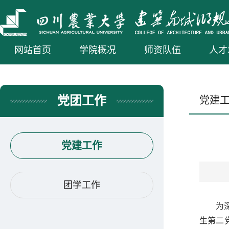
网站首页
学院概况
师资队伍
人才
党团工作
党建
党建工作
团学工作
为
生第二