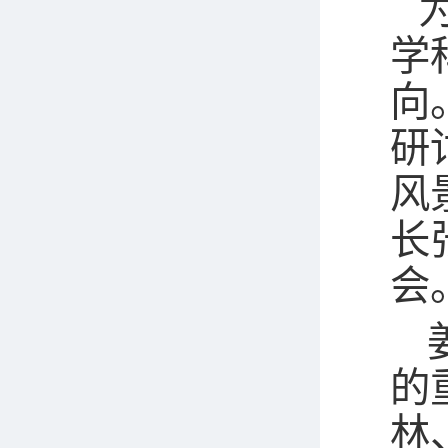
学
向
研
风
长
会
的
林