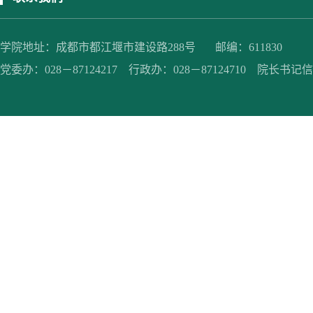
学院地址：成都市都江堰市建设路288号 邮编：611830
党委办：028－87124217 行政办：028－87124710 院长书记信箱：jc