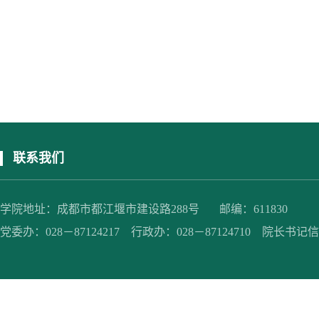
联系我们
学院地址：成都市都江堰市建设路288号 邮编：611830
党委办：028－87124217 行政办：028－87124710 院长书记信箱：jc