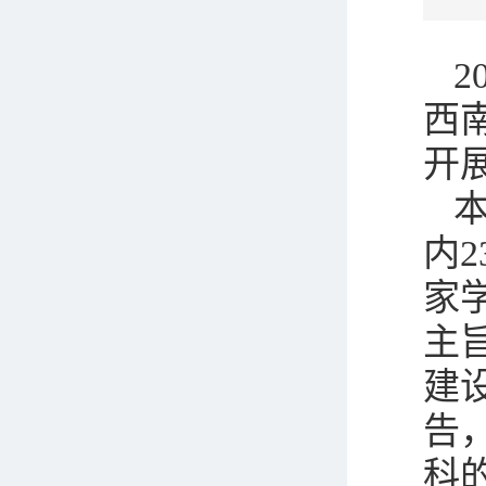
2
西
开
内
家
主
建
告
科