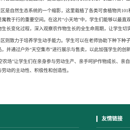
植区是自然生态系统的一个缩影，这里栽植了各类可食植物共
1
是寓教于行的重要空间。在这片“小天地”中，学生们能够以最直
物生长变化过程，深入观察农作物生长的全生命周期，让学生切
工区则致力于培养学生动手能力。学生可以在老师协助下种下种
品，并通过户外
“天空集市”进行展示与售卖，以此加强学生的创
天空农场”让学生们在亲身参与劳动生产、亲手呵护作物成长、亲自
与劳动的主动性、积极性和创造性。
友情链接