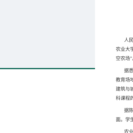
人
农业大
空农场”
据
教育场
建筑与
科课程
据
面。学
农