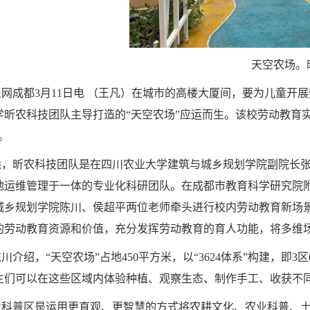
天空农场。
民网成都
3月11日电 （王凡）在城市的高楼大厦间，要为儿童
学昕农科技团队主导打造的“天空农场”应运而生。该校劳动教育实
。
悉，昕农科技团队是在四川农业大学建筑与城乡规划学院副院长
地运维管理于一体的专业化科研团队。在成都市教育科学研究院
城乡规划学院陈川、侯超平两位老师牵头进行校内劳动教育新场
的劳动教育资源和价值，充分发挥劳动教育的育人功能，将多维
陈川介绍，
“天空农场”占地450平方米，以“3624体系”构建，
生们可以在这些区域内体验种植、观察生态、制作手工、收获不同
业科普区是运用更直观、更智慧的方式将农耕文化、农业科普、