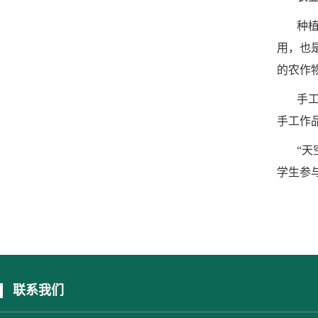
种
用，也
的农作
手
手工作
“
学生参
联系我们