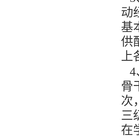
动
基
供
上
4
骨
次
三
在