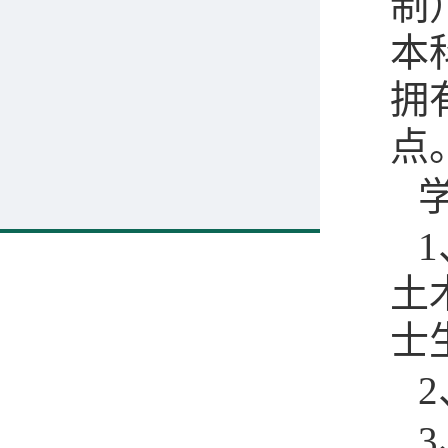
制
本
拥
点
1
土
士
2
3