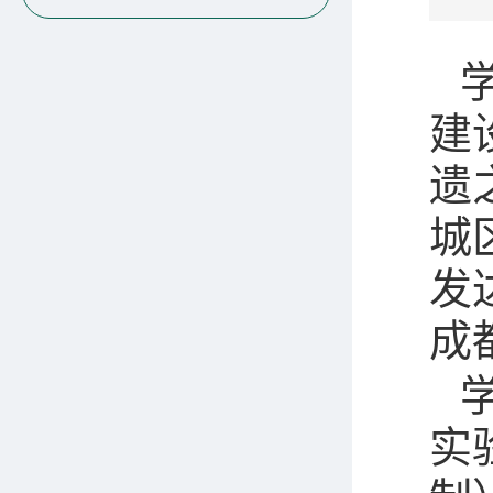
建
遗
城
发
成
实