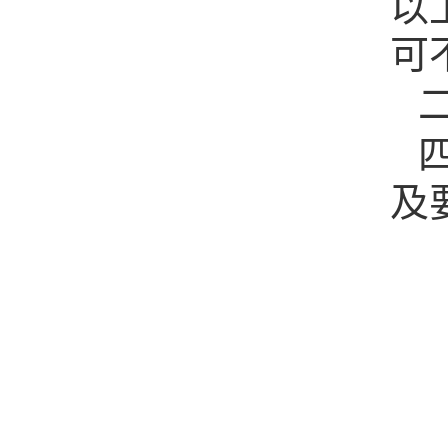
以
可
及