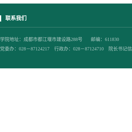
联系我们
学院地址：成都市都江堰市建设路288号 邮编：611830
党委办：028－87124217 行政办：028－87124710 院长书记信箱：jc