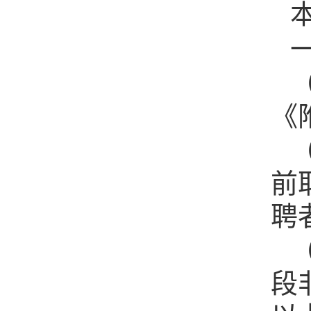
《
前
聘
段