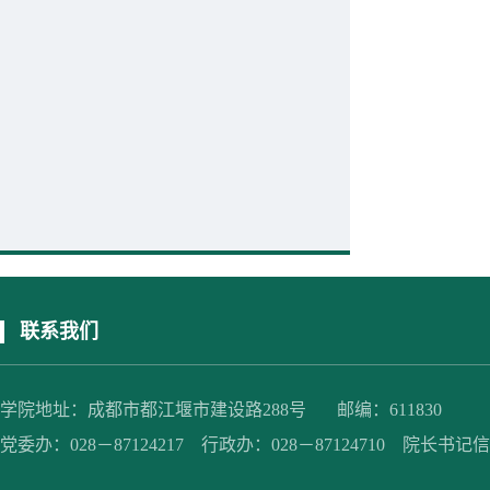
联系我们
学院地址：成都市都江堰市建设路288号 邮编：611830
党委办：028－87124217 行政办：028－87124710 院长书记信箱：jc