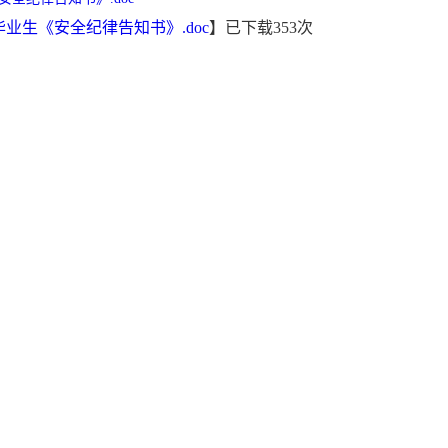
毕业生《安全纪律告知书》.doc
】已下载
353
次