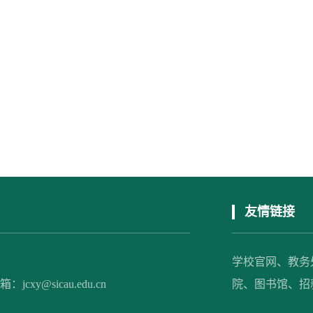
友情链接
学校官网、
教务
xy@sicau.edu.cn
院、
图书馆、
招