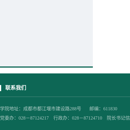
联系我们
学院地址：成都市都江堰市建设路288号 邮编：611830
党委办：028－87124217 行政办：028－87124710 院长书记信箱：jc