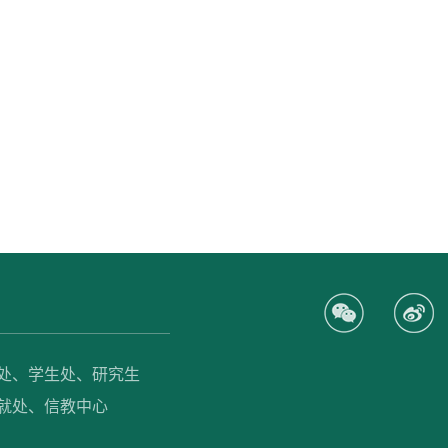
处、
学生处、
研究生
就处、
信教中心