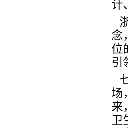
计
念
位
引
场
来
卫