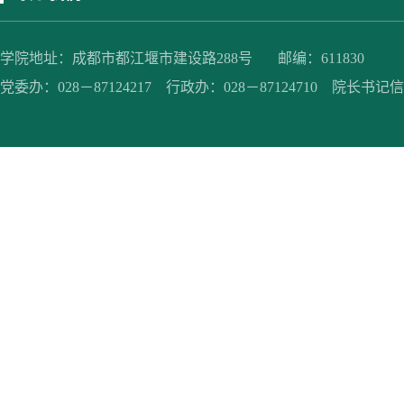
学院地址：成都市都江堰市建设路288号 邮编：611830
党委办：028－87124217 行政办：028－87124710 院长书记信箱：jc