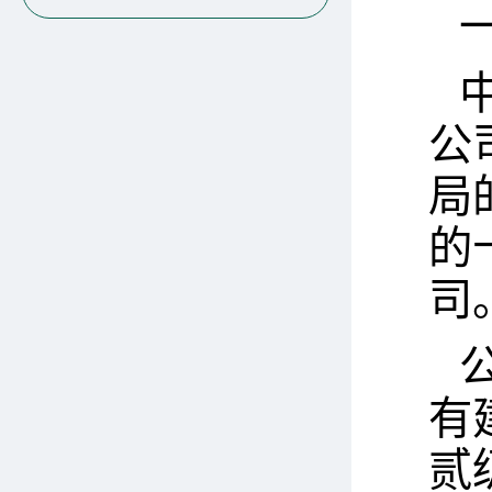
公
局
的
司
有
贰