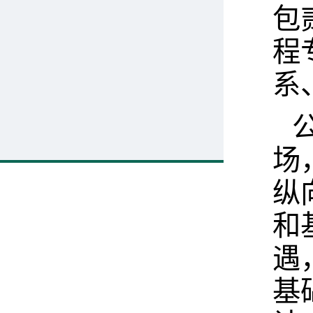
包
程
系
场
纵
和
遇
基