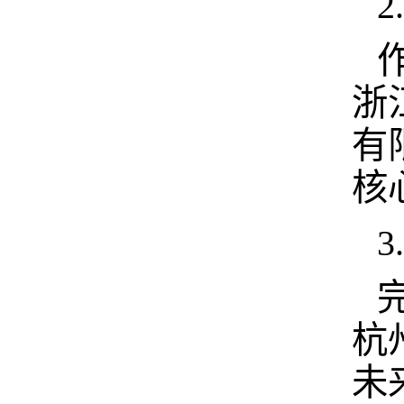
浙
有
核
杭
未