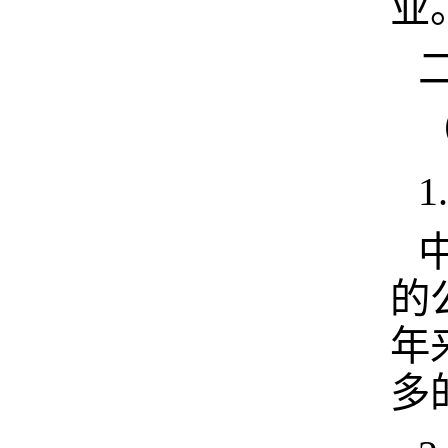
业
的
年
多