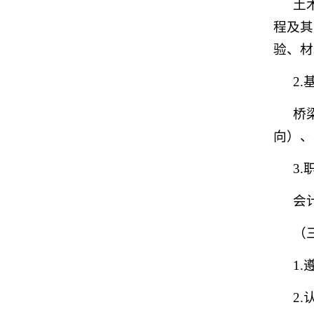
土
程及其
验、材
2
桥
向）、
3
会
（
1
2