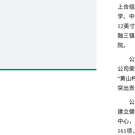
上合组
学、中
12英
融三镇
院。
公
公司荣
“黄山
突出贡
公
建立健
中心，
161