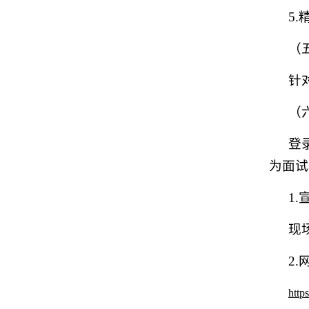
5
（
针
（
登
为面试
1
现
2
http