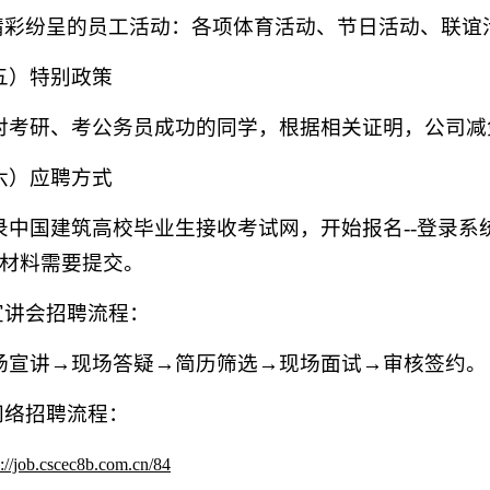
.精彩纷呈的员工活动：各项体育活动、节日活动、联
五）特别政策
对考研、考公务员成功的同学，根据相关证明，公司减
六）应聘方式
录中国建筑高校毕业生接收考试网，开始报名
--登录
材料需要提交。
.宣讲会招聘流程：
场宣讲
→现场答疑→简历筛选→现场面试→审核签约。
.网络招聘流程：
s://job.cscec8b.com.cn/84