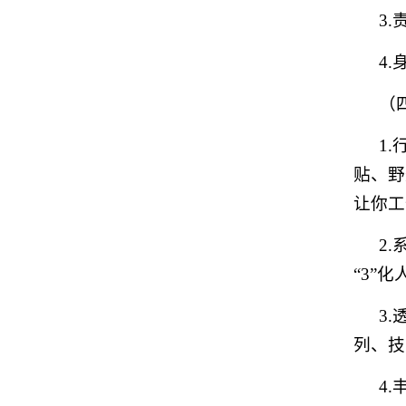
3
4
（
1
贴、野
让你工
2
“3”
3
列、技
4