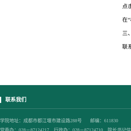
点
在
三
联
联系我们
学院地址：成都市都江堰市建设路288号 邮编：611830
党委办：028－87124217 行政办：028－87124710 院长书记信箱：jc