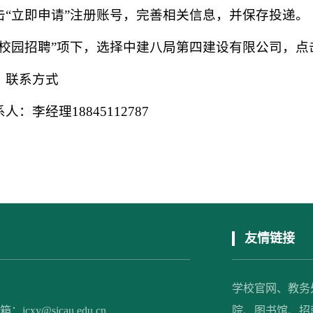
击
“立即申请”注册账号，完善相关信息，并保存投递。
“校园招聘”项下，选择中建八局第四建设有限公司，点
、联系方式
系人：李经理
18845112787
友情链接
学校官网、
教务
xy@sicau.edu.cn
院、
图书馆、
招