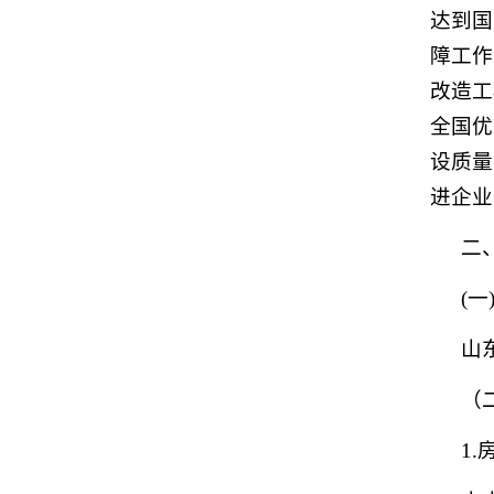
达到国
障工作
改造工
全国优
设质量
进企业
二
(
山
（
1