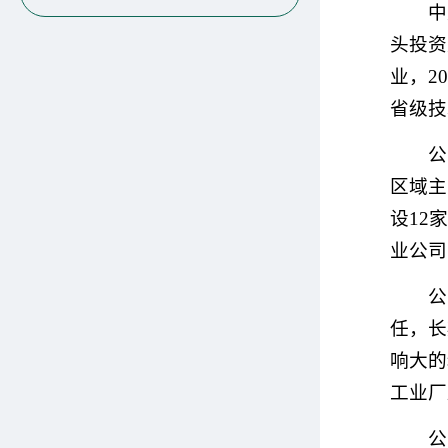
中
头投资
业，2
省级技
公
区域主
设12
业公司
公
任，长
响大的
工业厂
公