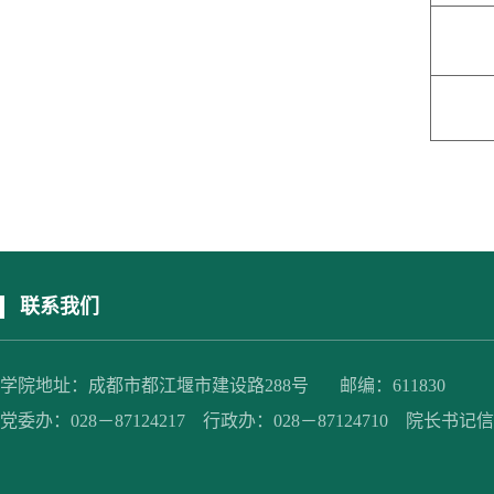
联系我们
学院地址：成都市都江堰市建设路288号 邮编：611830
党委办：028－87124217 行政办：028－87124710 院长书记信箱：jc