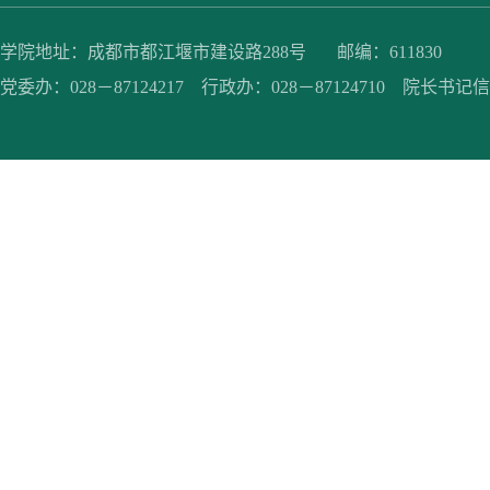
学院地址：成都市都江堰市建设路288号 邮编：611830
党委办：028－87124217 行政办：028－87124710 院长书记信箱：jc