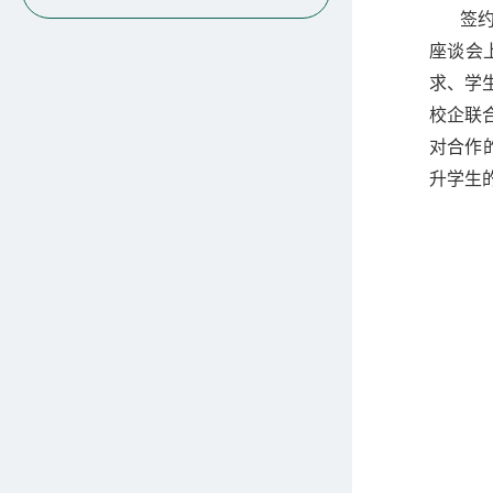
签
座谈会
求、
学
校企联
对合作
升学生