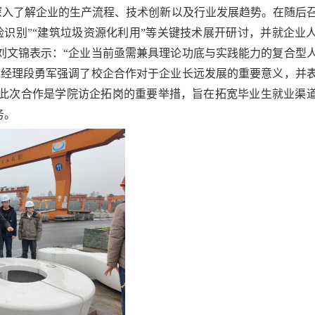
深入了解企业的生产流程、技术创新以及行业发展趋势。在随后
险识别”“建筑垃圾资源化利用”等关键技术展开研讨，并就
企业
刘文锦表示：
“企业当前亟需兼具理论功底与实践能力的复合型
总经理段勇军强调了校企合作对于企业长远发展的重要意义，并
此次合作是学院访企拓岗的重要举措，旨在拓宽毕业生就业渠
务。