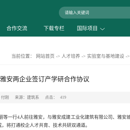
合作交流
下载专栏
国际项目
当前位置：
网站首页
->
人才培养
->
实验室与基地建设
->
雅安两企业签订产学研合作协议
点击：
：付刚
来源：建筑系
419
丽丽等一行4人前往雅安，与雅安成建工业化建筑有限公司、雅安
成，将打通校企人才共育、技术共研双通道。